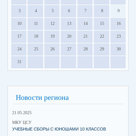
3
4
5
6
7
8
9
10
11
12
13
14
15
16
17
18
19
20
21
22
23
24
25
26
27
28
29
30
31
Новости региона
21.05.2025
10.
МКУ ЦСУ
МК
УЧЕБНЫЕ СБОРЫ С ЮНОШАМИ 10 КЛАССОВ
СТ
РО