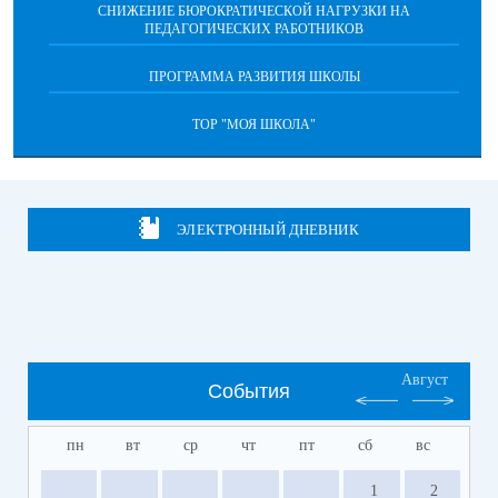
СНИЖЕНИЕ БЮРОКРАТИЧЕСКОЙ НАГРУЗКИ НА
ПЕДАГОГИЧЕСКИХ РАБОТНИКОВ
ПРОГРАММА РАЗВИТИЯ ШКОЛЫ
ТОР "МОЯ ШКОЛА"
ЭЛЕКТРОННЫЙ ДНЕВНИК
Август
События
пн
вт
ср
чт
пт
сб
вс
1
2