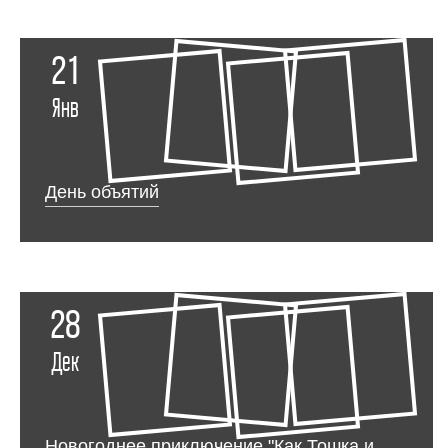
21
Янв
День объятий
28
Дек
Новогоднее приключение "Как Тошка и