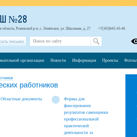
ОШ №28
область, Режевской р-н, с. Ленёвское, ул. Школьная, д. 27
+7(343)645-43-46
сать письмо
овательной организации
Новости
Информация
Проекты
Фотоа
отников
еских работников
Областные документы
Формы для
фиксирования
результатов самооценки
профессиональной
практической
деятельности за