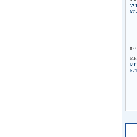
УЧ
КЛ
07.
МК
МЕ
БИ
Н