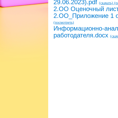
29.06.2023).pdf
(скачать)
(п
2.ОО Оценочный лист
2.ОО_Приложение 1 о
(посмотреть)
Информационно-анал
работодателя.docx
(скач