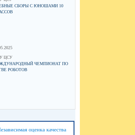
ЕБНЫЕ СБОРЫ С ЮНОШАМИ 10
СТРАТЕГИЯ РАЗВИТИЯ ОБРА
АССОВ
РОССИЙСКОЙ ФЕДЕРАЦИИ: 
ЗАМЫСЛА К МЕХАНИЗМАМ
РЕАЛИЗАЦИИ
05.2025
27.04.2024
У ЦСУ
МКУ ЦСУ
ЖДУНАРОДНЫЙ ЧЕМПИОНАТ ПО
ИНФОРМАЦИОННАЯ ВСТРЕЧ
ТВЕ РОБОТОВ
ПОДРОСТКАМИ, СОСТОЯЩИ
ПРОФИЛАКТИЧЕСКИХ УЧЕТА
РОДИТЕЛЯМИ ПО ВОПРОСА
ОРГАНИЗАЦИИ ЛЕТНЕЙ ЗАН
езависимая оценка качества