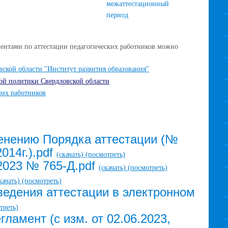
межаттестационный
период
нтами по аттестации педагогических работников можно
кой области "Институт развития образования"
ой политики Свердловской области
щих работников
енению Порядка аттестации (№
014г.).pdf
(скачать)
(посмотреть)
2023 № 765-Д.pdf
(скачать)
(посмотреть)
качать)
(посмотреть)
ведения аттестации в электронном
треть)
ламент (с изм. от 02.06.2023,