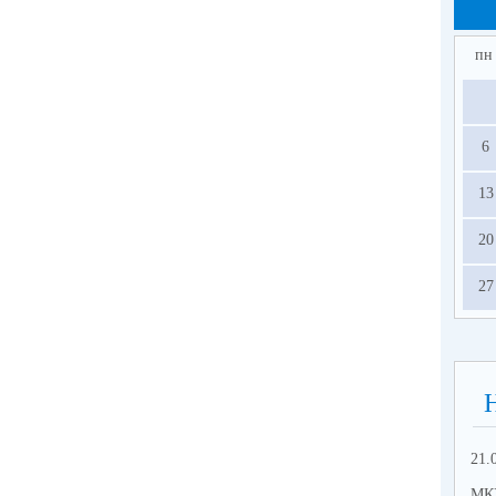
пн
6
13
20
27
21.
МК